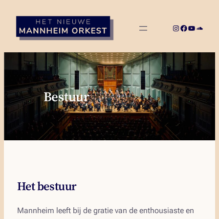
Ga
naar
Instagram
Facebook
YouTube
Sound
de
inhoud
Bestuur
Het bestuur
Mannheim leeft bij de gratie van de enthousiaste en