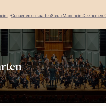
heim
Concerten en kaarten
Steun Mannheim
Deelnemers
arten